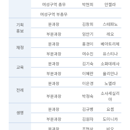
여성구역 총무
박현희
안젤라
여성구역 부총무
분과장
김창희
스테파노
기획
홍보
부분과장
임만기
레오
분과장
홍경이
베아트리체
재정
부분과장
여수진
유스티나
분과장
김기숙
소화데레사
교육
부분과장
이혜란
율리안나
분과장
이은경
노엘라
전례
소사세실리
부분과장
박정숙
아
분과장
김규병
요셉
생명
부분과장
김원자
도미니카
분과장
조현상
비오