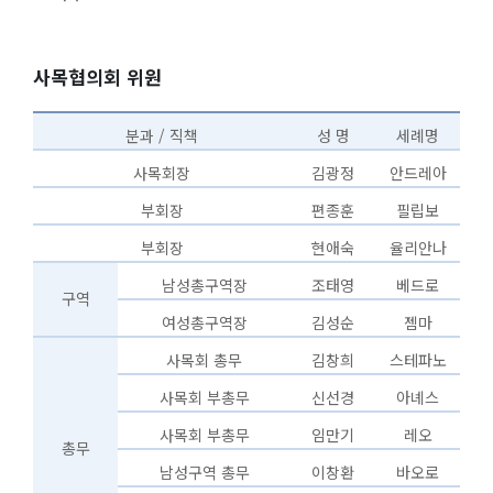
사목협의회 위원
분과 / 직책
성 명
세례명
사목회장
김광정
안드레아
부회장
편종훈
필립보
부회장
현애숙
율리안나
남성총구역장
조태영
베드로
구역
여성총구역장
김성순
젬마
사목회 총무
김창희
스테파노
사목회 부총무
신선경
아녜스
사목회 부총무
임만기
레오
총무
남성구역 총무
이창환
바오로