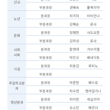
선교
부분과장
권혜숙
풀케리아
분과장
최귀자
비비안나
노년
부분과장
김혜순
로사
분과장
임채현
사도요한
문화
부분과장
김희성
로사
분과장
함영대
가브리엘
사회
사목
부분과장
박민규
베네딕토
분과장
최용갑
루피노
시설
부분과장
분과장
박준현
베드로
주일학교분
과
부분과장
최수연
젬마갈가니
분과장
최미현
세실리아
청년분과
부분과장
오소민
베르다