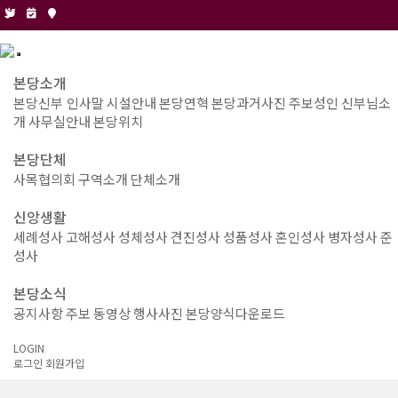
본당소개
본당신부 인사말
시설안내
본당연혁
본당과거사진
주보성인
신부님소
개
사무실안내
본당위치
본당단체
사목협의회
구역소개
단체소개
신앙생활
세례성사
고해성사
성체성사
견진성사
성품성사
혼인성사
병자성사
준
성사
본당소식
공지사항
주보
동영상
행사사진
본당양식다운로드
LOGIN
로그인
회원가입