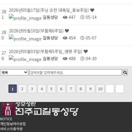
2026년05월17일(주님 승천 대축일_홍보주일)
28
1
길동성당
447
05-14
2026년05월10일(부활제6주일)
28
0
길동성당
454
05-07
2026년05월03일(부활제5주일_생명 주일)
27
9
길동성당
488
04-30
2
3
4
5
6
7
8
9
10
1
NOTICE
개인정보처리방침
서비스이용약관