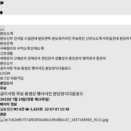
본당소개
본당신부 인사말
시설안내
본당연혁
본당과거사진
주보성인
신부님소개
사무실안내
본당위
본당단체
사목협의회
구역소개
단체소개
신앙생활
세례성사
고해성사
성체성사
견진성사
성품성사
혼인성사
병자성사
준성사
본당소식
공지사항
주보
동영상
행사사진
본당양식다운로드
LOGIN
로그인
회원가입
본당소식
주보
공지사항
주보
동영상
행사사진
본당양식다운로드
2022년 7월 10일(연중 제15주일)
페이지 정보
길동성당
0건
3,635회
22-07-07 13:43
본문