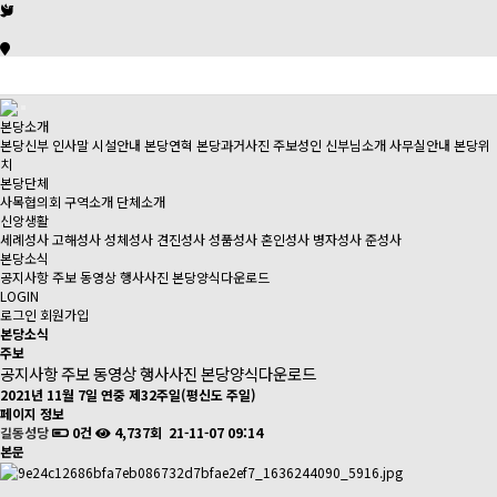
본당소개
본당신부 인사말
시설안내
본당연혁
본당과거사진
주보성인
신부님소개
사무실안내
본당위
치
본당단체
사목협의회
구역소개
단체소개
신앙생활
세례성사
고해성사
성체성사
견진성사
성품성사
혼인성사
병자성사
준성사
본당소식
공지사항
주보
동영상
행사사진
본당양식다운로드
LOGIN
로그인
회원가입
본당소식
주보
공지사항
주보
동영상
행사사진
본당양식다운로드
2021년 11월 7일 연중 제32주일(평신도 주일)
페이지 정보
길동성당
0건
4,737회
21-11-07 09:14
본문