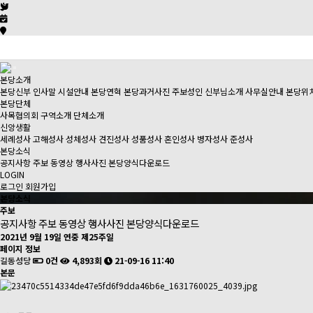
본당소개
본당신부 인사말
시설안내
본당연혁
본당과거사진
주보성인
신부님소개
사무실안내
본당위
본당단체
사목협의회
구역소개
단체소개
신앙생활
세례성사
고해성사
성체성사
견진성사
성품성사
혼인성사
병자성사
준성사
본당소식
공지사항
주보
동영상
행사사진
본당양식다운로드
LOGIN
로그인
회원가입
본당소식
주보
공지사항
주보
동영상
행사사진
본당양식다운로드
2021년 9월 19일 연중 제25주일
페이지 정보
길동성당
0건
4,893회
21-09-16 11:40
본문