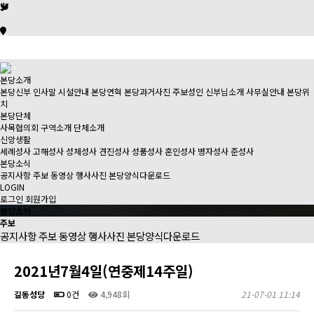
본당소개
본당신부 인사말
시설안내
본당연혁
본당과거사진
주보성인
신부님소개
사무실안내
본당위
치
본당단체
사목협의회
구역소개
단체소개
신앙생활
세례성사
고해성사
성체성사
견진성사
성품성사
혼인성사
병자성사
준성사
본당소식
공지사항
주보
동영상
행사사진
본당양식다운로드
LOGIN
로그인
회원가입
본당소식
주보
공지사항
주보
동영상
행사사진
본당양식다운로드
2021년7월4일(연중제14주일)
길동성당
0건
4,948회
21-07-01 11:14