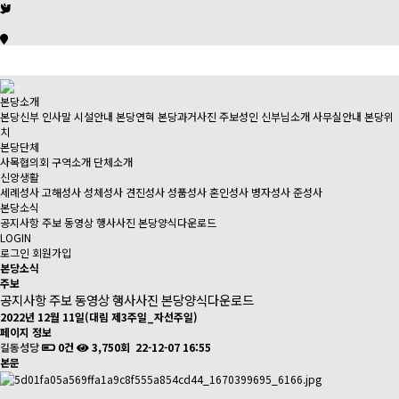
본당소개
본당신부 인사말
시설안내
본당연혁
본당과거사진
주보성인
신부님소개
사무실안내
본당위
치
본당단체
사목협의회
구역소개
단체소개
신앙생활
세례성사
고해성사
성체성사
견진성사
성품성사
혼인성사
병자성사
준성사
본당소식
공지사항
주보
동영상
행사사진
본당양식다운로드
LOGIN
로그인
회원가입
본당소식
주보
공지사항
주보
동영상
행사사진
본당양식다운로드
2022년 12월 11일(대림 제3주일_자선주일)
페이지 정보
길동성당
0건
3,750회
22-12-07 16:55
본문