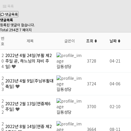
목록
댓글목록
댓글목록
등록된 댓글이 없습니다.
Total 294건
7 페이지
번
제목
글쓴이
조회
날짜
호
2
2022년 4월 24일(부활 제2
0
주일 곧, 하느님의 자비 주
3728
04-21
4
일)
길동성당
2
2023년 4월 9일(주님부활대
0
3724
04-06
축일)
3
길동성당
2
2022년 2월 13일(연중제6
0
3700
02-10
주일)
2
길동성당
2
2022년 8월 14일(연중 제2
0
3664
08-11