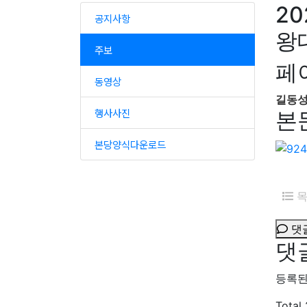
2
공지사항
왕
주보
페
동영상
길동
행사사진
본
본당양식다운로드
목
댓
댓
등록된
Total