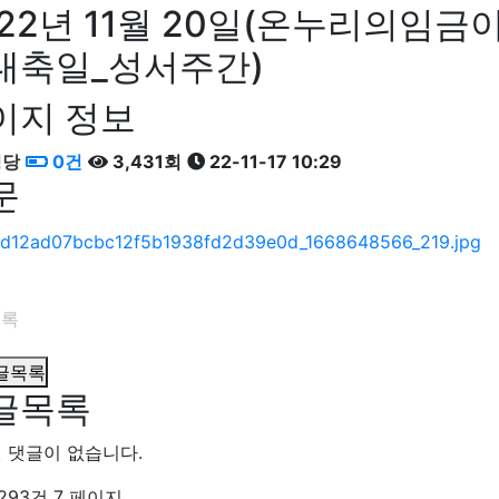
022년 11월 20일(온누리의
대축일_성서주간)
이지 정보
성당
0건
3,431회
22-11-17 10:29
문
록
글목록
글목록
 댓글이 없습니다.
 293건
7 페이지