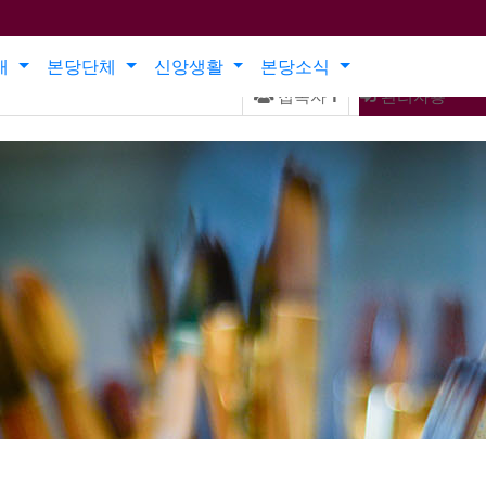
개
본당단체
신앙생활
본당소식
접속자
1
관리자용