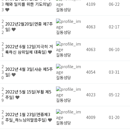
3
해와 일치를 위한 기도의날)
4109
06-22
3
길동성당
2
2022년2월20일(연중 제7주
3
4063
02-17
일)
2
길동성당
2
2022년 6월 12일(지극히 거
3
4063
06-10
룩하신 삼위일체 대축일)
1
길동성당
2
2022년 4월 3일(사순 제5주
3
4054
03-31
일)
0
길동성당
2
2022년 5월 15일(부활 제5
2
4023
05-12
주일)
9
길동성당
2
2022년 1월 23일(연중제3
2
4009
01-20
주일_하느님의말씀주일)
8
길동성당