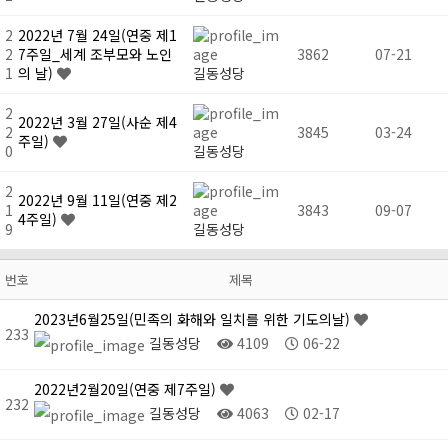
2
2022년 7월 24일(연중 제1
2
7주일_세계 조부모와 노인
3862
07-21
1
의 날)
길동성당
2
2022년 3월 27일(사순 제4
2
3845
03-24
주일)
0
길동성당
2
2022년 9월 11일(연중 제2
1
3843
09-07
4주일)
9
길동성당
번호
제목
2023년6월25일(민족의 화해와 일치를 위한 기도의날)
233
길동성당
4109
06-22
2022년2월20일(연중 제7주일)
232
길동성당
4063
02-17