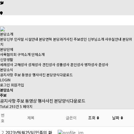
본당소개
본당신부 인사말
시설안내
본당연혁
본당과거사진
주보성인
신부님소개
사무실안내
본당위
치
본당단체
사목협의회
구역소개
단체소개
신앙생활
세례성사
고해성사
성체성사
견진성사
성품성사
혼인성사
병자성사
준성사
본당소식
공지사항
주보
동영상
행사사진
본당양식다운로드
LOGIN
로그인
회원가입
본당소식
주보
공지사항
주보
동영상
행사사진
본당양식다운로드
Total 293건
5 페이지
번
제목
글쓴이
조회
날짜
호
2
2023년6월25일(민족의 화